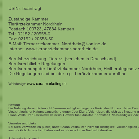
UStNr.
beantragt
Zuständige Kammer:
Tierärztekammer Nordrhein
Postfach 100723, 47884 Kempen
Tel.: 02152 / 20558-0
Fax: 02152 / 20558-50
E-Mail: Tieraerztekammer_Nordrhein@t-online.de
Internet: www.tieraerztekammer-nordrhein.de
Berufsbezeichnung: Tierarzt (verliehen in Deutschland)
Berufsrechtliche Regelungen:
Berufsordnung der Tierärztekammer-Nordrhein, Heilberufegeset
Die Regelungen sind bei der o.g. Tierärztekammer abrufbar
www.cara-marketing.de
Webdesign:
Haftung
Die Nutzung dieser Seiten inkl. Verweise erfolgt auf eigenes Risiko des Nutzers. Jeder Be
Verzicht jeglicher Haftungsansprüche gegenüber Diana Veldhuizen, die sich aus Nutzung u
Diana Veldhuizen übernimmt keinerlei Gewähr für Aktualität, Korrektheit, Vollständigkeit ode
Verweise und Links
Bei allen Verweiszielen (Links) haftet Diana Veldhuizen nicht für Richtigkeit, Vollständigkei
ausdrücklich. Im solchen Fällen sind wir für eine kurze Nachricht dankbar.
Salvatorische Klausel.